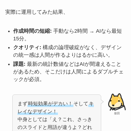
実際に運用してみた結果、
作成時間の短縮:
手動なら2時間 → AIなら最短
15分。
クオリティ:
構成の論理破綻がなく、デザイン
の統一感は人間が作るよりはるかに高い。
課題:
最新の統計数値などはAIが間違えること
があるため、そこだけは人間によるダブルチェ
ックが必須。
まず
時短効果がデカい！
そして
キ
レイなデザイン！
柴田
中身としては「え？これ、さっき
のスライドと用語が違うよ？どれ