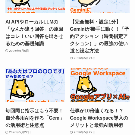
AI APIやローカルLLMの
【完全無料・設定1分】
「なんか違う回答」の原因
Geminiが勝手に動く！「予
はコレ！いい回答を出させ
約アクション（時間指定ア
るための基礎知識
クション）」の最強の使い
道と設定方法
2026年6月5日
2026年5月24日
毎回同じ指示はもう不要！
仕事が10倍速くなる！？
自分専用AIを作る「Gem」
Google Workspace導入の
の活用術と注意点
メリットと最強AI活用術
2026年5月22日
2026年5月22日